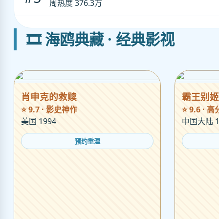
周热度 376.3万
🎞️ 海鸥典藏 · 经典影视
肖申克的救赎
霸王别姬
⭐ 9.7 · 影史神作
⭐ 9.6 ·
美国 1994
中国大陆 1
预约重温