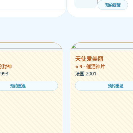
预约提醒
天使爱美丽
 高分封神
⭐ 9 · 催泪神片
993
法国 2001
预约重温
预约重温