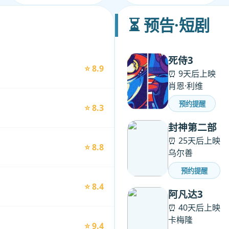
⏳ 预告·短剧
死侍3
⭐ 8.9
⏰ 9天后上映
肖恩·利维
预约提醒
⭐ 8.3
封神第二部
⏰ 25天后上映
⭐ 8.8
乌尔善
预约提醒
⭐ 8.4
阿凡达3
⏰ 40天后上映
卡梅隆
⭐ 9.4