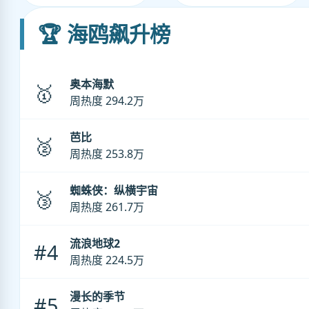
🏆 海鸥飙升榜
奥本海默
🥇
周热度 294.2万
芭比
🥈
周热度 253.8万
蜘蛛侠：纵横宇宙
🥉
周热度 261.7万
流浪地球2
#4
周热度 224.5万
漫长的季节
#5