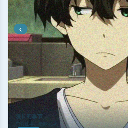
‹
漫长的季节
东北往事，悬疑沉浮