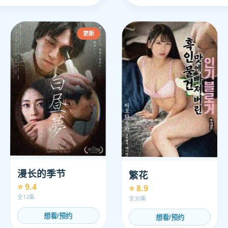
更新
漫长的季节
繁花
⭐ 9.4
⭐ 8.9
全12集
全30集
想看/预约
想看/预约