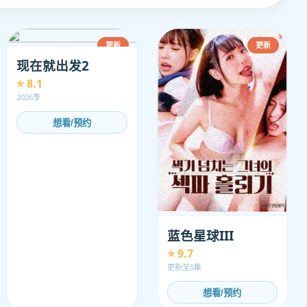
更新
更新
现在就出发2
⭐ 8.1
2026季
想看/预约
蓝色星球III
⭐ 9.7
更新至5集
想看/预约