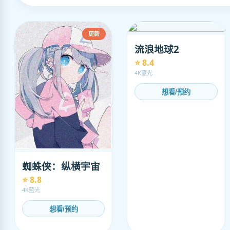
更新
流浪地球2
⭐ 8.4
4K蓝光
想看/预约
蜘蛛侠：纵横宇宙
⭐ 8.8
4K蓝光
想看/预约